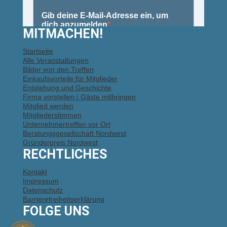
MITMACHEN!
Startseite
Alle Veranstaltungen
Bilder von den Treffen
Einkaufsvorteile für Mitglieder
Entstehung und Geschichte
Firma vorstellen | Gäste mitbringen
Mitglied werden
Mitgliederstimmen
Unternehmertreffen vor Ort
Beratungsgesellschaft Nordwest
Gründerpreis Nordwest
RECHTLICHES
Kontakt
Impressum
Datenschutz
Barrierefreiheitserklärung
FOLGE UNS