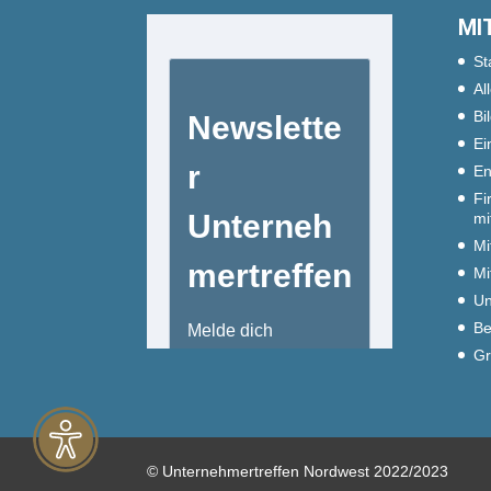
MI
St
Al
Bi
Ei
En
Fi
mi
Mi
Mi
Un
Be
Gr
© Unternehmertreffen Nordwest 2022/2023