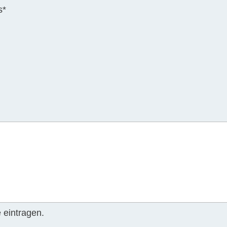
s
*
 eintragen.