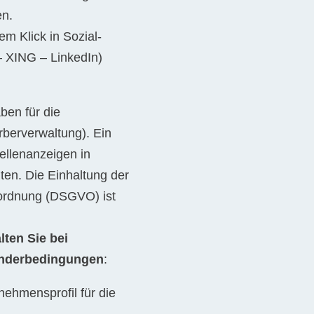
en.
em Klick in Sozial-
– XING – LinkedIn)
ben für die
rberverwaltung). Ein
tellenanzeigen in
lten. Die Einhaltung der
ordnung (DSGVO) ist
lten Sie bei
nderbedingungen
:
nehmensprofil für die