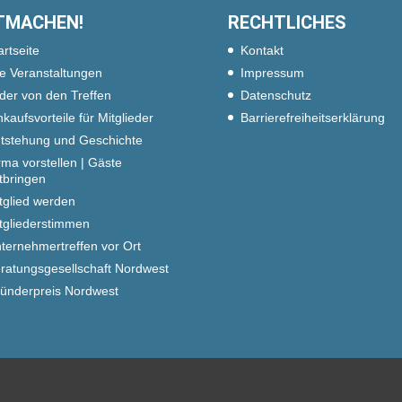
TMACHEN!
RECHTLICHES
artseite
Kontakt
le Veranstaltungen
Impressum
lder von den Treffen
Datenschutz
nkaufsvorteile für Mitglieder
Barrierefreiheitserklärung
tstehung und Geschichte
rma vorstellen | Gäste
tbringen
tglied werden
tgliederstimmen
ternehmertreffen vor Ort
ratungsgesellschaft Nordwest
ünderpreis Nordwest