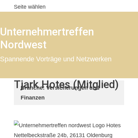
Seite wählen
Unternehmertreffen
Nordwest
Spannende Vorträge und Netzwerken
Tjark Hotes (Mitglied)
Branche: Versicherungen und
Finanzen
Nettelbeckstraße 24b, 26131 Oldenburg