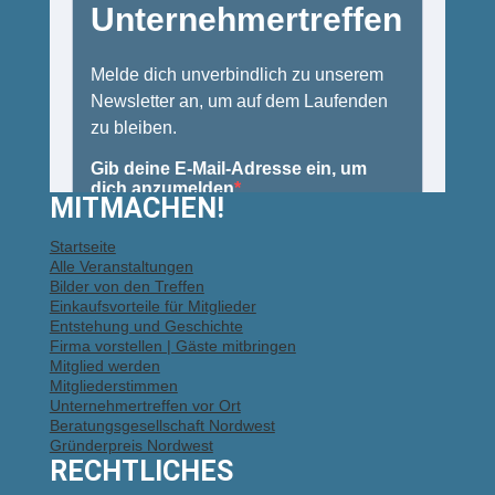
MITMACHEN!
Startseite
Alle Veranstaltungen
Bilder von den Treffen
Einkaufsvorteile für Mitglieder
Entstehung und Geschichte
Firma vorstellen | Gäste mitbringen
Mitglied werden
Mitgliederstimmen
Unternehmertreffen vor Ort
Beratungsgesellschaft Nordwest
Gründerpreis Nordwest
RECHTLICHES