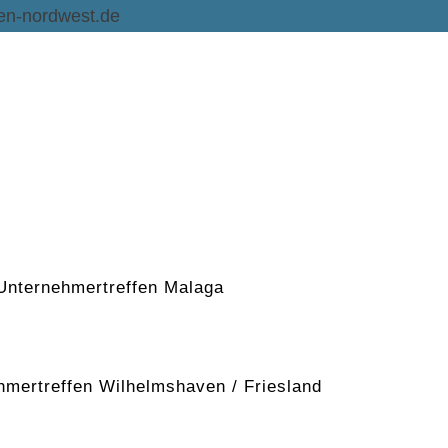
en-nordwest.de
 Unternehmertreffen Malaga
ehmertreffen Wilhelmshaven / Friesland