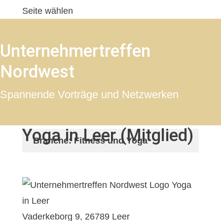
Seite wählen
Unternehmertreffen
Nordwest
Spannende Vorträge und Netzwerken
Yoga in Leer (Mitglied)
Branche: Fitness und Yoga
Vaderkeborg 9, 26789 Leer