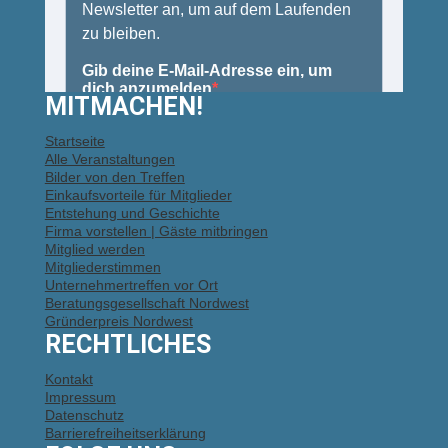
MITMACHEN!
Startseite
Alle Veranstaltungen
Bilder von den Treffen
Einkaufsvorteile für Mitglieder
Entstehung und Geschichte
Firma vorstellen | Gäste mitbringen
Mitglied werden
Mitgliederstimmen
Unternehmertreffen vor Ort
Beratungsgesellschaft Nordwest
Gründerpreis Nordwest
RECHTLICHES
Kontakt
Impressum
Datenschutz
Barrierefreiheitserklärung