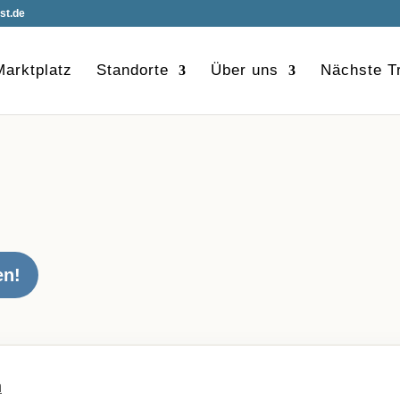
st.de
Marktplatz
Standorte
Über uns
Nächste Tr
en!
n