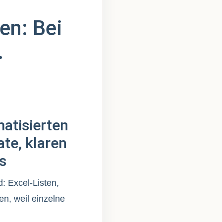
en: Bei
…
atisierten
te, klaren
s
: Excel-Listen,
en, weil einzelne