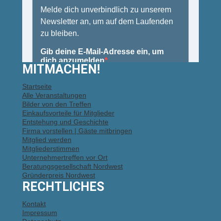
MITMACHEN!
Startseite
Alle Veranstaltungen
Bilder von den Treffen
Einkaufsvorteile für Mitglieder
Entstehung und Geschichte
Firma vorstellen | Gäste mitbringen
Mitglied werden
Mitgliederstimmen
Unternehmertreffen vor Ort
Beratungsgesellschaft Nordwest
Gründerpreis Nordwest
RECHTLICHES
Kontakt
Impressum